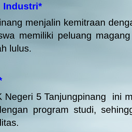
 Industri*
inang menjalin kemitraan deng
iswa memiliki peluang magang 
h lulus.
*
 Negeri 5 Tanjungpinang ini 
 dengan program studi, sehi
itas.