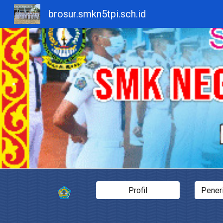
brosur.smkn5tpi.sch.id
Sk
Profil