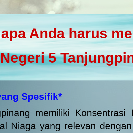
gapa
A
nda harus me
Negeri 5 Tanjungpi
yang Spesifik*
inang memiliki Konsentrasi 
al Niaga yang relevan dengan 