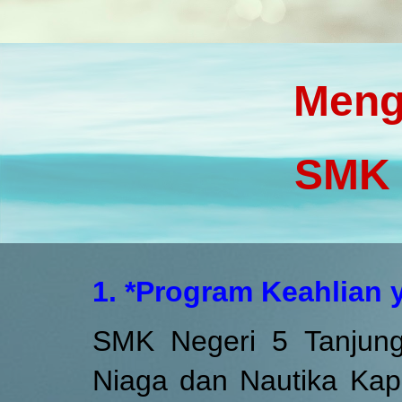
Men
SMK 
1. *Program Keahlian 
SMK Negeri 5 Tanjungp
Niaga dan Nautika Kap