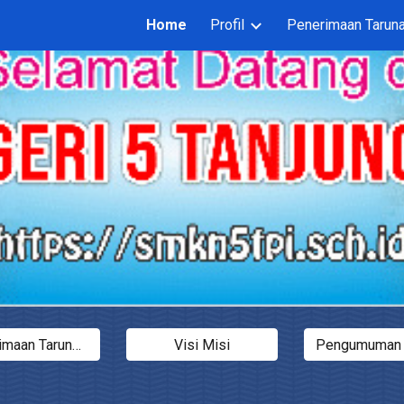
Home
Profil
Penerimaan Taruna
ip to main content
Skip to navigat
Penerimaan Taruna Taruni Baru
Visi Misi