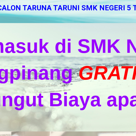
ALON TARUNA TARUNI SMK NEGERI 5
asuk di SMK N
gpinang
GRAT
ungut Biaya ap