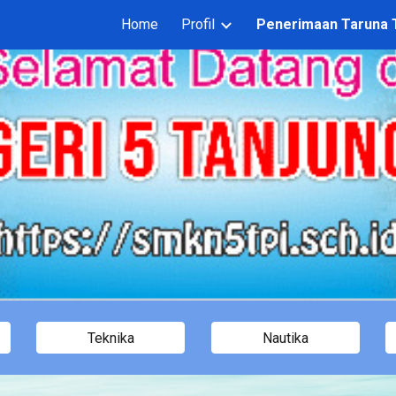
Home
Profil
Penerimaan Taruna T
ip to main content
Skip to navigat
Teknika
Nautika