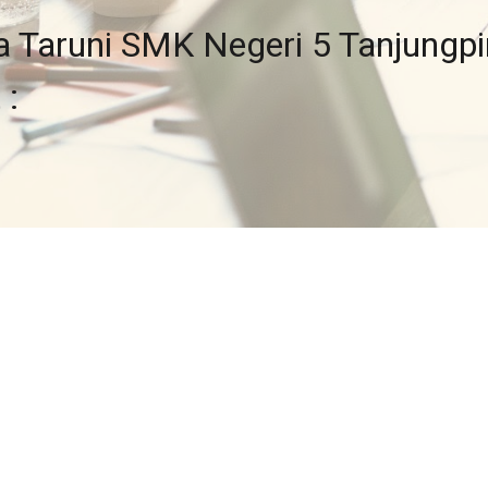
a Taruni SMK Negeri 5 Tanjungpi
 :