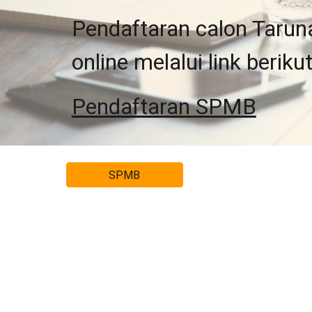
Pendaftaran calon Tarun
online melalui link berikut
Pendaftaran SPMB
SPMB