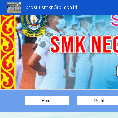
brosur.smkn5tpi.sch.id
Sk
Home
Profil