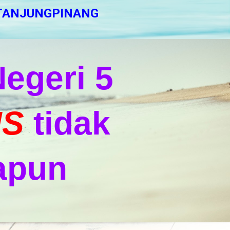
 TANJUNGPINANG
egeri 5
IS
tidak
apun