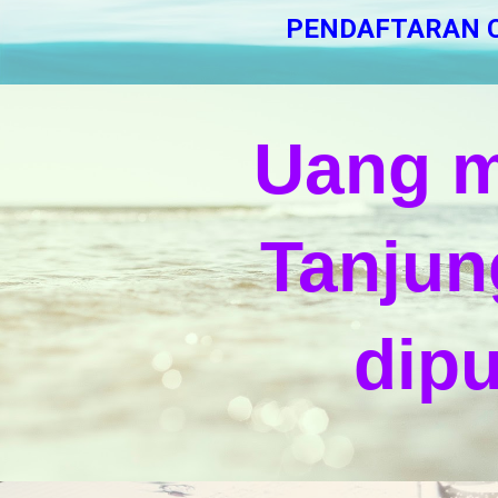
PENDAFTARAN C
Uang m
Tanjun
dip