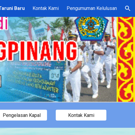
aruni Baru
Kontak Kami
Pengumuman Kelulusan
ion
Pengelasan Kapal
Kontak Kami