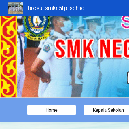
brosur.smkn5tpi.sch.id
Sk
Home
Kepala Sekolah