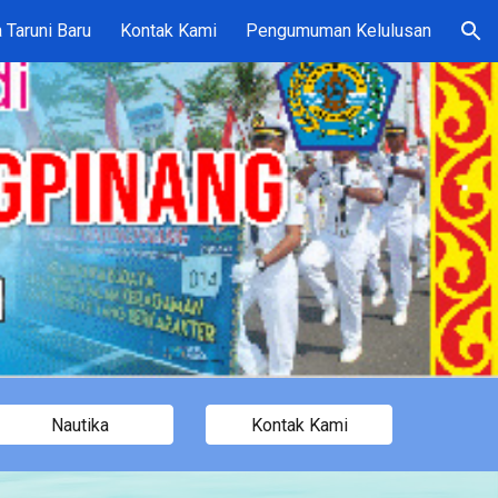
 Taruni Baru
Kontak Kami
Pengumuman Kelulusan
ion
Nautika
Kontak Kami