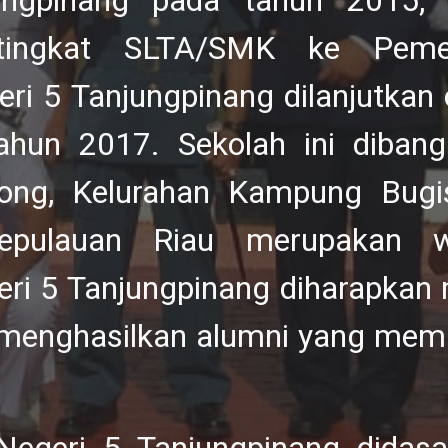
ungpinang pada tahun 2015
tingkat SLTA/SMK ke Pemer
 5 Tanjungpinang dilanjutkan o
ahun 2017. Sekolah ini diban
dong, Kelurahan Kampung Bugis
Kepulauan Riau merupakan w
i 5 Tanjungpinang diharapkan 
menghasilkan alumni yang memil