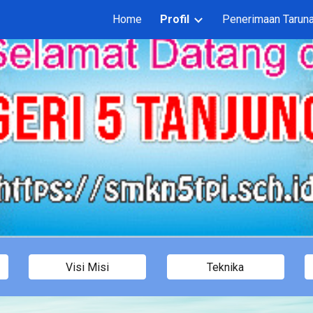
Home
Profil
Penerimaan Taruna
ip to main content
Skip to navigat
Visi Misi
Teknika